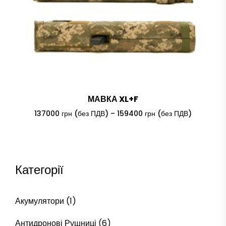
МАВКА XL+F
Price
137000
грн (без ПДВ)
–
159400
грн (без ПДВ)
range:
137000 гр
(без
ПДВ)
through
Категорії
159400 гр
(без
ПДВ)
Акумулятори
(1)
Антидронові Рушниці
(6)