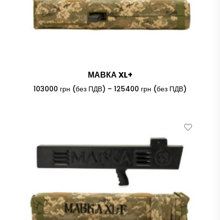
МАВКА XL+
Price
103000
грн (без ПДВ)
–
125400
грн (без ПДВ)
range:
103000 гр
(без
ПДВ)
through
125400 гр
(без
ПДВ)