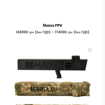
Мавка FPV
Price
140000
грн (без ПДВ)
–
174000
грн (без ПДВ)
range:
140000 гр
(без
ПДВ)
through
174000 гр
(без
ПДВ)