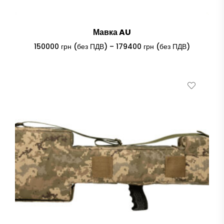
Мавка AU
Price
150000
грн (без ПДВ)
–
179400
грн (без ПДВ)
range:
150000 гр
(без
ПДВ)
through
179400 гр
(без
ПДВ)