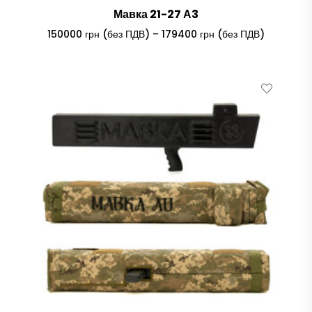
Мавка 21-27 А3
Price
150000
грн (без ПДВ)
–
179400
грн (без ПДВ)
range:
150000 гр
(без
ПДВ)
through
179400 гр
(без
ПДВ)