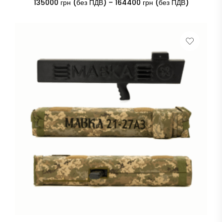
Price
135000
грн (без ПДВ)
–
164400
грн (без ПДВ)
range:
135000 гр
(без
ПДВ)
through
164400 г
(без
ПДВ)